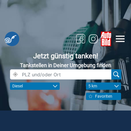
Jetzt günstig tanken!
Tankstellen in Deiner Umgebung finden
Diesel
5 km
Favoriten