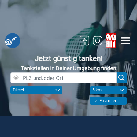
Jetzt günstig tanken!
Tankstellen in Deiner Umgebung finden
Diesel
5 km
Favoriten