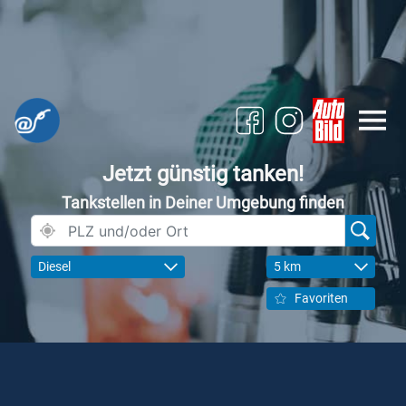
Jetzt günstig tanken!
Tankstellen in Deiner Umgebung finden
Diesel
5 km
Favoriten