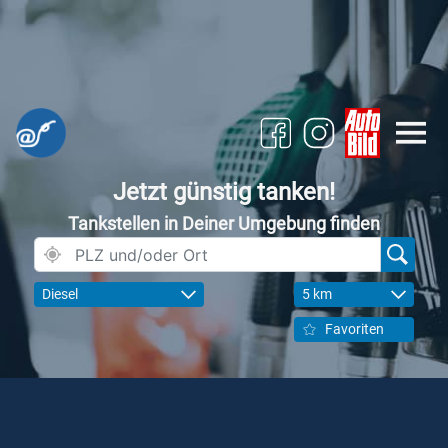
Jetzt günstig tanken!
Tankstellen in Deiner Umgebung finden
Diesel
5 km
Favoriten