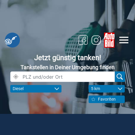
Jetzt günstig tanken!
Tankstellen in Deiner Umgebung finden
Diesel
5 km
Favoriten