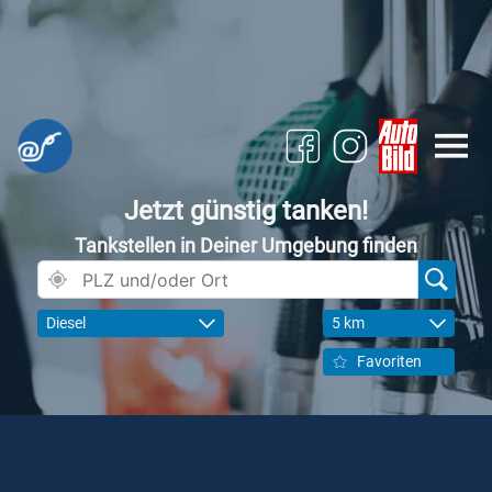
Jetzt günstig tanken!
Tankstellen in Deiner Umgebung finden
Diesel
5 km
Favoriten