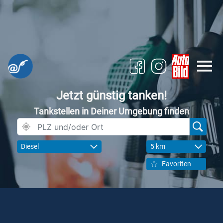
Jetzt günstig tanken!
Tankstellen in Deiner Umgebung finden
Diesel
5 km
Favoriten