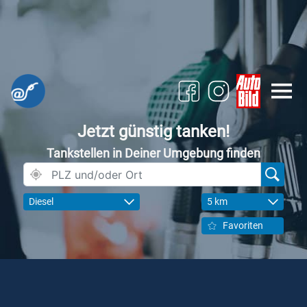
Jetzt günstig tanken!
Tankstellen in Deiner Umgebung finden
Diesel
5 km
Favoriten