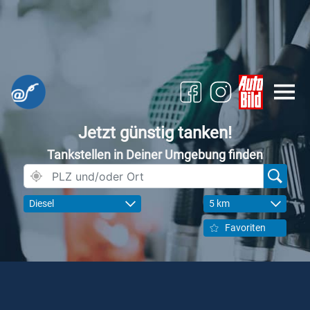
Jetzt günstig tanken!
Tankstellen in Deiner Umgebung finden
Diesel
5 km
Favoriten