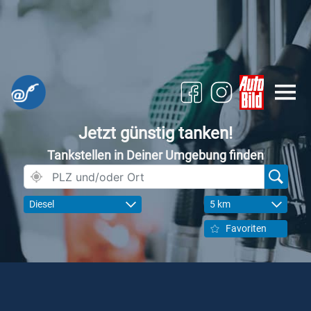
Jetzt günstig tanken!
Tankstellen in Deiner Umgebung finden
Diesel
5 km
Favoriten