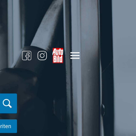
riten