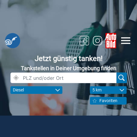
Jetzt günstig tanken!
Tankstellen in Deiner Umgebung finden
Diesel
5 km
Favoriten