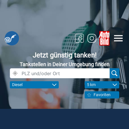
Jetzt günstig tanken!
Tankstellen in Deiner Umgebung finden
Diesel
5 km
Favoriten