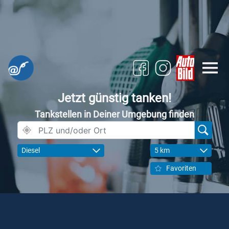
Jetzt günstig tanken!
Tankstellen in Deiner Umgebung finden
Diesel
5 km
Favoriten