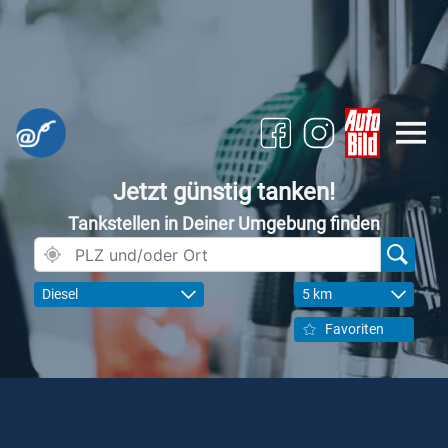
Jetzt günstig tanken!
Tankstellen in Deiner Umgebung finden
Diesel
5 km
Favoriten