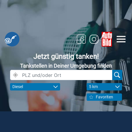
Jetzt günstig tanken!
Tankstellen in Deiner Umgebung finden
Diesel
5 km
Favoriten