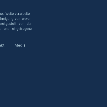
es Weiterverarbeiten
ehmigung von clever-
eitgestellt von der
os und eingetragene
akt
Media