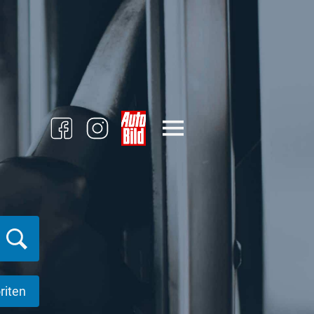
riten