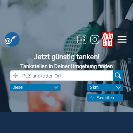
Jetzt günstig tanken!
Tankstellen in Deiner Umgebung finden
Diesel
5 km
Favoriten