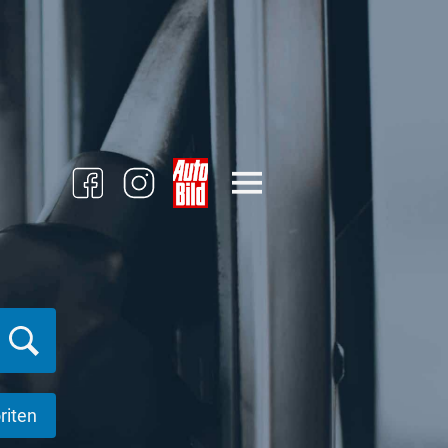
riten