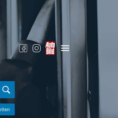
riten