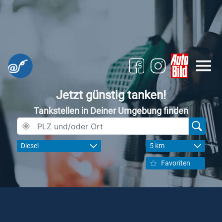
Jetzt günstig tanken!
Tankstellen in Deiner Umgebung finden
Diesel
5 km
Favoriten