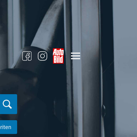
riten