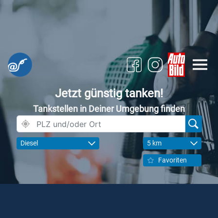
Jetzt günstig tanken!
Tankstellen in Deiner Umgebung finden
Diesel
5 km
Favoriten