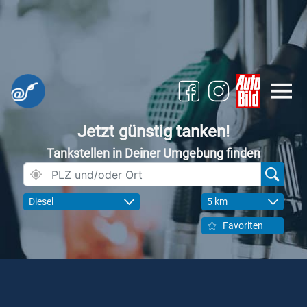
Jetzt günstig tanken!
Tankstellen in Deiner Umgebung finden
Diesel
5 km
Favoriten