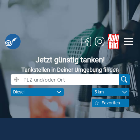
Jetzt günstig tanken!
Tankstellen in Deiner Umgebung finden
Diesel
5 km
Favoriten