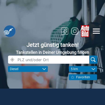
Jetzt günstig tanken!
Tankstellen in Deiner Umgebung finden
Diesel
5 km
Favoriten