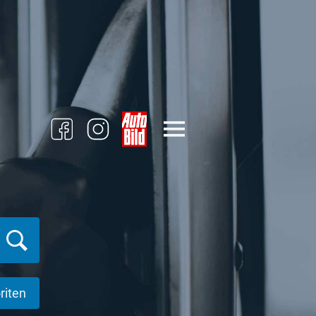
riten