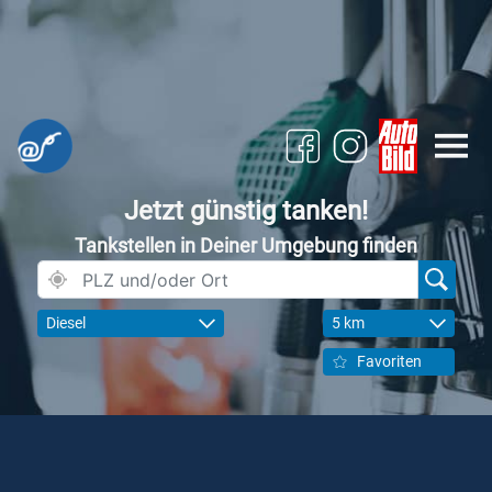
Jetzt günstig tanken!
Tankstellen in Deiner Umgebung finden
Diesel
5 km
Favoriten