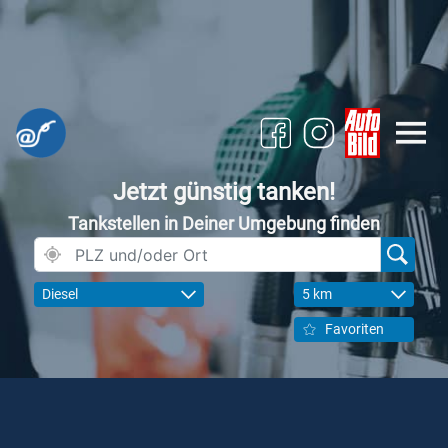
Jetzt günstig tanken!
Tankstellen in Deiner Umgebung finden
Diesel
5 km
Favoriten