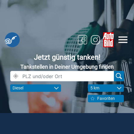
Jetzt günstig tanken!
Tankstellen in Deiner Umgebung finden
Diesel
5 km
Favoriten