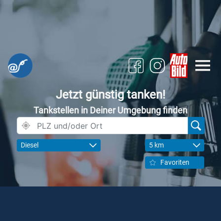
Jetzt günstig tanken!
Tankstellen in Deiner Umgebung finden
Diesel
5 km
Favoriten