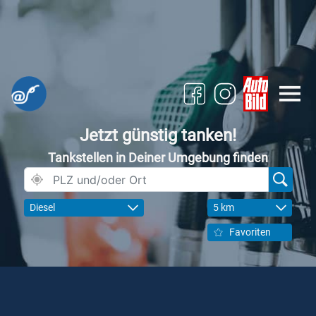
Jetzt günstig tanken!
Tankstellen in Deiner Umgebung finden
Diesel
5 km
Favoriten