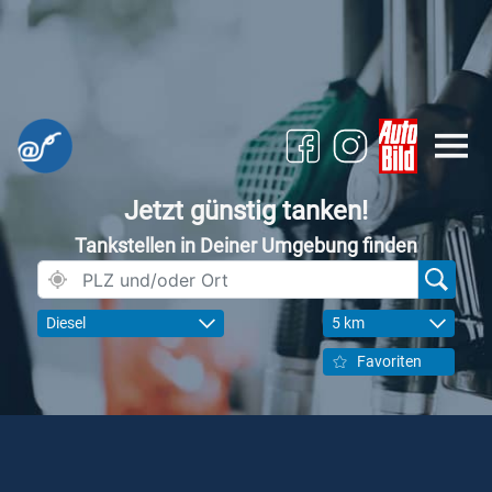
Jetzt günstig tanken!
Tankstellen in Deiner Umgebung finden
Diesel
5 km
Favoriten