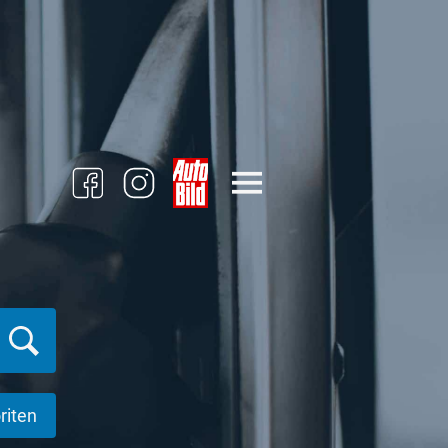
riten