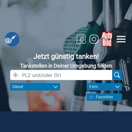
Jetzt günstig tanken!
Tankstellen in Deiner Umgebung finden
Diesel
5 km
Favoriten