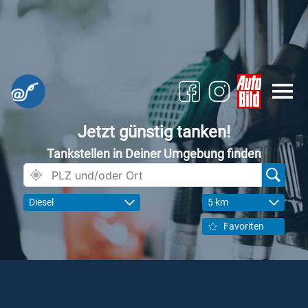
Jetzt günstig tanken!
Tankstellen in Deiner Umgebung finden
Diesel
5 km
Favoriten