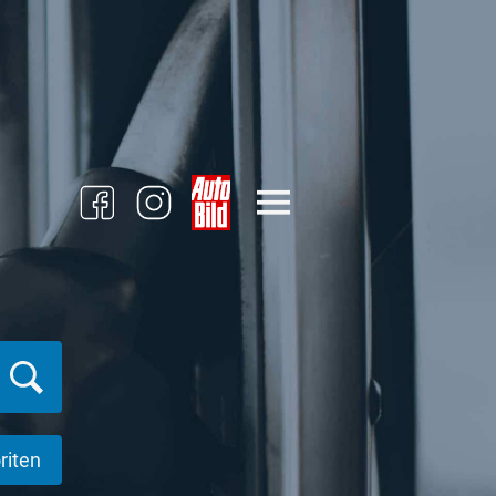
riten