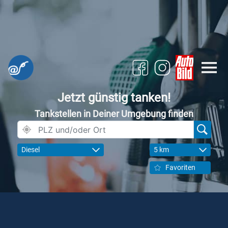
Jetzt günstig tanken!
Tankstellen in Deiner Umgebung finden
Diesel
5 km
Favoriten