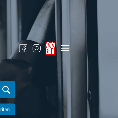
riten