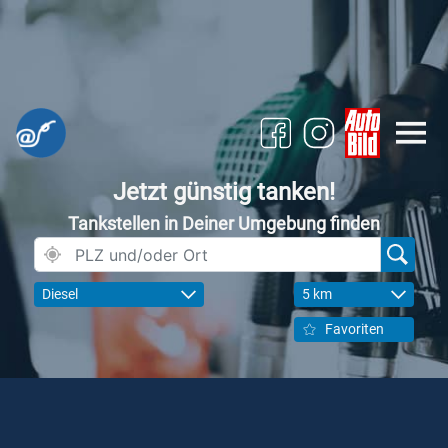
Jetzt günstig tanken!
Tankstellen in Deiner Umgebung finden
Diesel
5 km
Favoriten