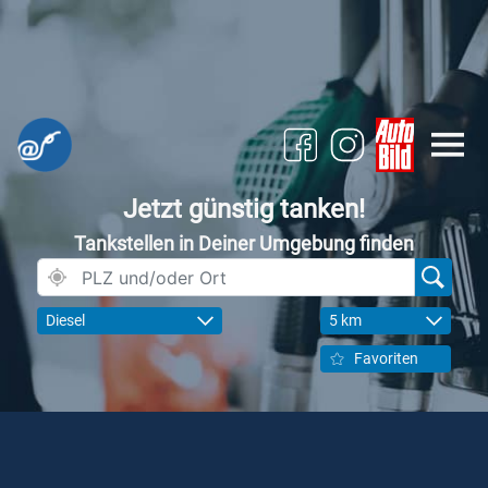
Jetzt günstig tanken!
Tankstellen in Deiner Umgebung finden
Diesel
5 km
Favoriten