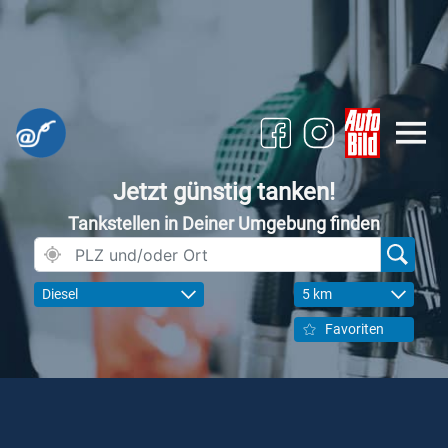
Jetzt günstig tanken!
Tankstellen in Deiner Umgebung finden
Diesel
5 km
Favoriten