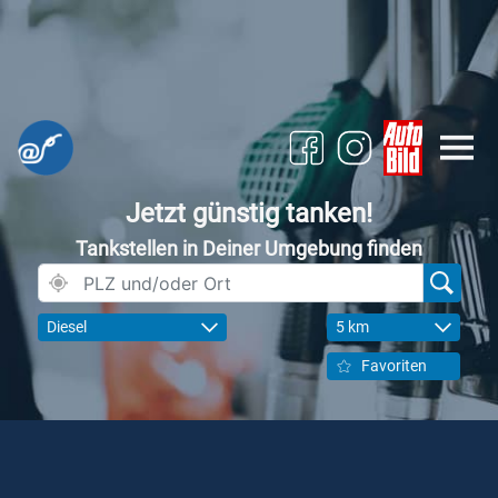
Jetzt günstig tanken!
Tankstellen in Deiner Umgebung finden
Diesel
5 km
Favoriten