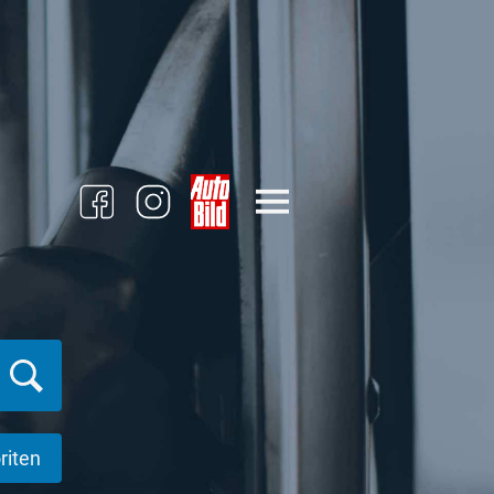
riten