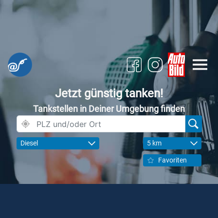
Jetzt günstig tanken!
Tankstellen in Deiner Umgebung finden
Diesel
5 km
Favoriten