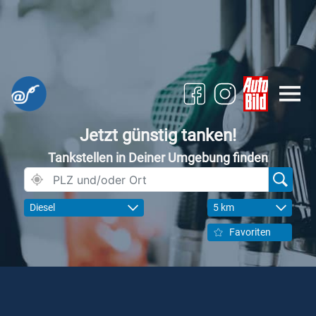
Jetzt günstig tanken!
Tankstellen in Deiner Umgebung finden
Diesel
5 km
Favoriten