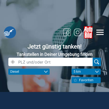
Jetzt günstig tanken!
Tankstellen in Deiner Umgebung finden
Diesel
5 km
Favoriten