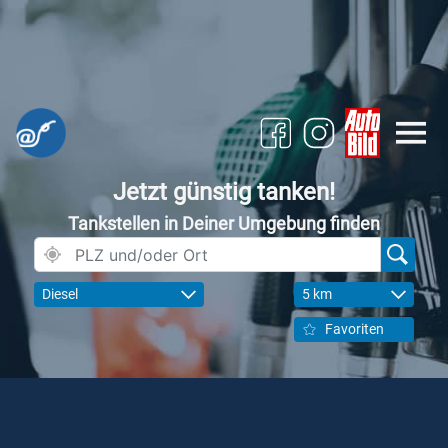
Jetzt günstig tanken!
Tankstellen in Deiner Umgebung finden
Diesel
5 km
Favoriten