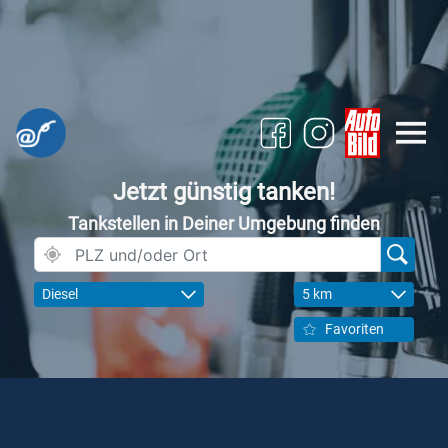
Jetzt günstig tanken!
Tankstellen in Deiner Umgebung finden
Diesel
5 km
Favoriten