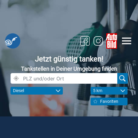
Jetzt günstig tanken!
Tankstellen in Deiner Umgebung finden
Diesel
5 km
Favoriten